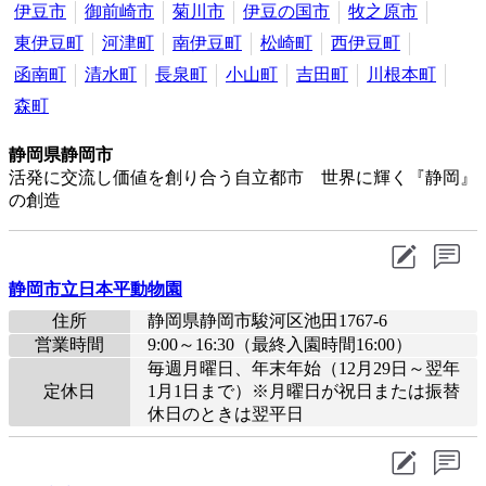
伊豆市
御前崎市
菊川市
伊豆の国市
牧之原市
東伊豆町
河津町
南伊豆町
松崎町
西伊豆町
函南町
清水町
長泉町
小山町
吉田町
川根本町
森町
静岡県静岡市
活発に交流し価値を創り合う自立都市 世界に輝く『静岡』
の創造
静岡市立日本平動物園
住所
静岡県静岡市駿河区池田1767-6
営業時間
9:00～16:30（最終入園時間16:00）
毎週月曜日、年末年始（12月29日～翌年
定休日
1月1日まで）※月曜日が祝日または振替
休日のときは翌平日