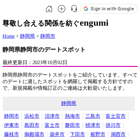
engumi
尊敬し合える関係を紡ぐ
Home
>
静岡県
>
静岡市
静岡県静岡市のデートスポット
最終更新日：
2023年10月02日
静岡県静岡市のデートスポットをご紹介しています。すべて
のデートに適したスポットを網羅して掲載する方針ですの
で、新規掲載や情報訂正のご連絡は大歓迎いたします。
静岡県
静岡市
浜松市
沼津市
熱海市
三島市
富士宮市
伊東市
島田市
富士市
磐田市
焼津市
掛川市
藤枝市
御殿場市
袋井市
下田市
裾野市
湖西市