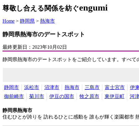
engumi
尊敬し合える関係を紡ぐ
Home
>
静岡県
>
熱海市
静岡県熱海市のデートスポット
最終更新日：
2023年10月02日
静岡県熱海市のデートスポットをご紹介しています。すべて
静岡市
浜松市
沼津市
熱海市
三島市
富士宮市
伊
御前崎市
菊川市
伊豆の国市
牧之原市
東伊豆町
河
静岡県熱海市
住むひとが誇りを 訪れるひとに感動を 誰もが輝く楽園都市 