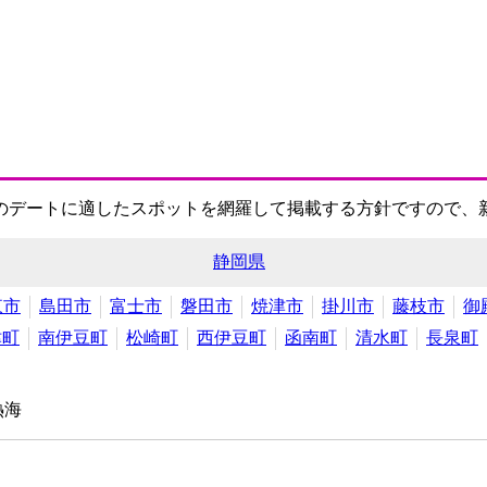
のデートに適したスポットを網羅して掲載する方針ですので、
静岡県
東市
島田市
富士市
磐田市
焼津市
掛川市
藤枝市
御
津町
南伊豆町
松崎町
西伊豆町
函南町
清水町
長泉町
熱海