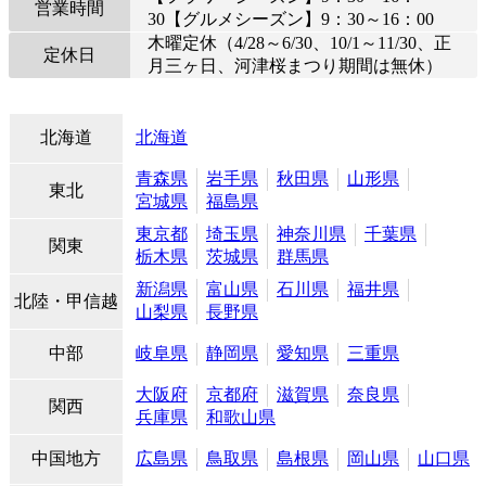
営業時間
30【グルメシーズン】9：30～16：00
木曜定休（4/28～6/30、10/1～11/30、正
定休日
月三ヶ日、河津桜まつり期間は無休）
北海道
北海道
青森県
岩手県
秋田県
山形県
東北
宮城県
福島県
東京都
埼玉県
神奈川県
千葉県
関東
栃木県
茨城県
群馬県
新潟県
富山県
石川県
福井県
北陸・甲信越
山梨県
長野県
中部
岐阜県
静岡県
愛知県
三重県
大阪府
京都府
滋賀県
奈良県
関西
兵庫県
和歌山県
中国地方
広島県
鳥取県
島根県
岡山県
山口県