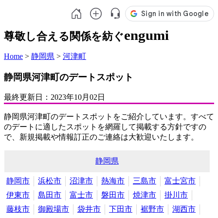
engumi
尊敬し合える関係を紡ぐ
Home
>
静岡県
>
河津町
静岡県河津町のデートスポット
最終更新日：
2023年10月02日
静岡県河津町のデートスポットをご紹介しています。すべて
のデートに適したスポットを網羅して掲載する方針ですの
で、新規掲載や情報訂正のご連絡は大歓迎いたします。
静岡県
静岡市
浜松市
沼津市
熱海市
三島市
富士宮市
伊東市
島田市
富士市
磐田市
焼津市
掛川市
藤枝市
御殿場市
袋井市
下田市
裾野市
湖西市