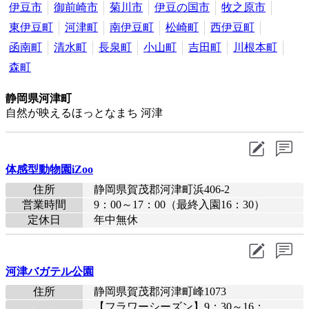
伊豆市
御前崎市
菊川市
伊豆の国市
牧之原市
東伊豆町
河津町
南伊豆町
松崎町
西伊豆町
函南町
清水町
長泉町
小山町
吉田町
川根本町
森町
静岡県河津町
自然が映えるほっとなまち 河津
体感型動物園iZoo
住所
静岡県賀茂郡河津町浜406-2
営業時間
9：00～17：00（最終入園16：30）
定休日
年中無休
河津バガテル公園
住所
静岡県賀茂郡河津町峰1073
【フラワーシーズン】9：30～16：