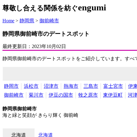
engumi
尊敬し合える関係を紡ぐ
Home
>
静岡県
>
御前崎市
静岡県御前崎市のデートスポット
最終更新日：
2023年10月02日
静岡県御前崎市のデートスポットをご紹介しています。すべ
静岡市
浜松市
沼津市
熱海市
三島市
富士宮市
伊
御前崎市
菊川市
伊豆の国市
牧之原市
東伊豆町
河
静岡県御前崎市
海と緑と笑顔が きらり輝く 御前崎
北海道
北海道