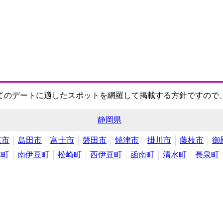
てのデートに適したスポットを網羅して掲載する方針ですので
静岡県
東市
島田市
富士市
磐田市
焼津市
掛川市
藤枝市
御
津町
南伊豆町
松崎町
西伊豆町
函南町
清水町
長泉町