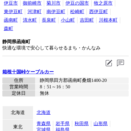
伊豆市
御前崎市
菊川市
伊豆の国市
牧之原市
東伊豆町
河津町
南伊豆町
松崎町
西伊豆町
函南町
清水町
長泉町
小山町
吉田町
川根本町
森町
静岡県函南町
快適な環境で安心して暮らせるまち・かんなみ
箱根十国峠ケーブルカー
住所
静岡県田方郡函南町桑畑1400-20
営業時間
8：51～16：50
定休日
無休
北海道
北海道
青森県
岩手県
秋田県
山形県
東北
宮城県
福島県