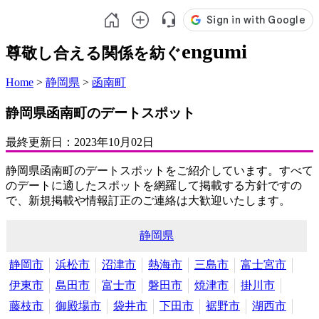
engumi
尊敬し合える関係を紡ぐ
Home
>
静岡県
>
函南町
静岡県函南町のデートスポット
最終更新日：
2023年10月02日
静岡県函南町のデートスポットをご紹介しています。すべて
のデートに適したスポットを網羅して掲載する方針ですの
で、新規掲載や情報訂正のご連絡は大歓迎いたします。
静岡県
静岡市
浜松市
沼津市
熱海市
三島市
富士宮市
伊東市
島田市
富士市
磐田市
焼津市
掛川市
藤枝市
御殿場市
袋井市
下田市
裾野市
湖西市