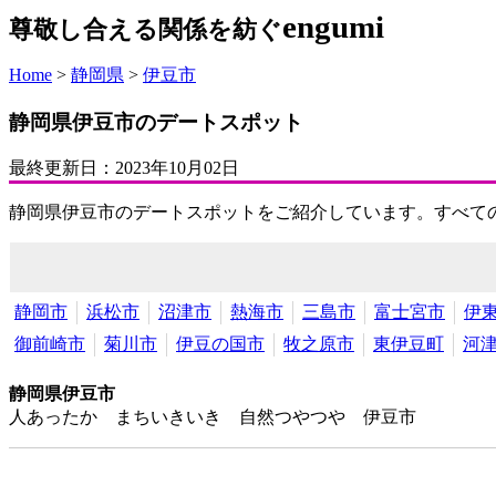
engumi
尊敬し合える関係を紡ぐ
Home
>
静岡県
>
伊豆市
静岡県伊豆市のデートスポット
最終更新日：
2023年10月02日
静岡県伊豆市のデートスポットをご紹介しています。すべて
静岡市
浜松市
沼津市
熱海市
三島市
富士宮市
伊
御前崎市
菊川市
伊豆の国市
牧之原市
東伊豆町
河
静岡県伊豆市
人あったか まちいきいき 自然つやつや 伊豆市