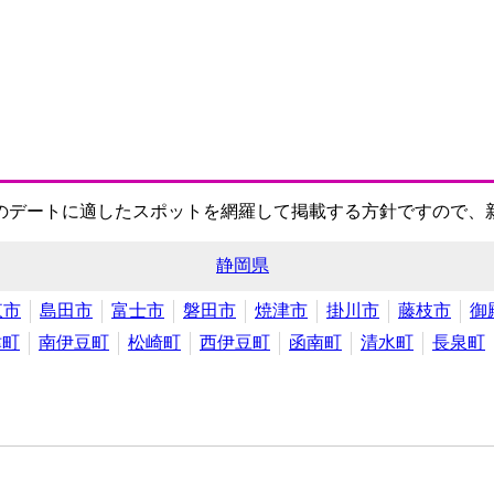
のデートに適したスポットを網羅して掲載する方針ですので、
静岡県
東市
島田市
富士市
磐田市
焼津市
掛川市
藤枝市
御
津町
南伊豆町
松崎町
西伊豆町
函南町
清水町
長泉町