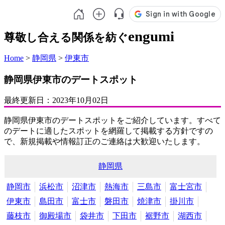
engumi
尊敬し合える関係を紡ぐ
Home
>
静岡県
>
伊東市
静岡県伊東市のデートスポット
最終更新日：
2023年10月02日
静岡県伊東市のデートスポットをご紹介しています。すべて
のデートに適したスポットを網羅して掲載する方針ですの
で、新規掲載や情報訂正のご連絡は大歓迎いたします。
静岡県
静岡市
浜松市
沼津市
熱海市
三島市
富士宮市
伊東市
島田市
富士市
磐田市
焼津市
掛川市
藤枝市
御殿場市
袋井市
下田市
裾野市
湖西市