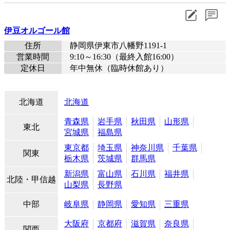
伊豆オルゴール館
住所
静岡県伊東市八幡野1191-1
営業時間
9:10～16:30（最終入館16:00）
定休日
年中無休（臨時休館あり）
北海道
北海道
青森県
岩手県
秋田県
山形県
東北
宮城県
福島県
東京都
埼玉県
神奈川県
千葉県
関東
栃木県
茨城県
群馬県
新潟県
富山県
石川県
福井県
北陸・甲信越
山梨県
長野県
中部
岐阜県
静岡県
愛知県
三重県
大阪府
京都府
滋賀県
奈良県
関西