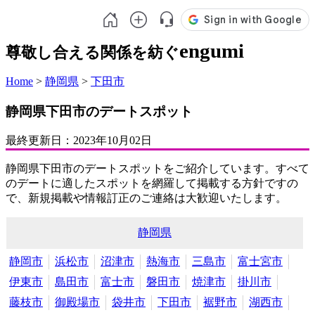
engumi
尊敬し合える関係を紡ぐ
Home
>
静岡県
>
下田市
静岡県下田市のデートスポット
最終更新日：
2023年10月02日
静岡県下田市のデートスポットをご紹介しています。すべて
のデートに適したスポットを網羅して掲載する方針ですの
で、新規掲載や情報訂正のご連絡は大歓迎いたします。
静岡県
静岡市
浜松市
沼津市
熱海市
三島市
富士宮市
伊東市
島田市
富士市
磐田市
焼津市
掛川市
藤枝市
御殿場市
袋井市
下田市
裾野市
湖西市