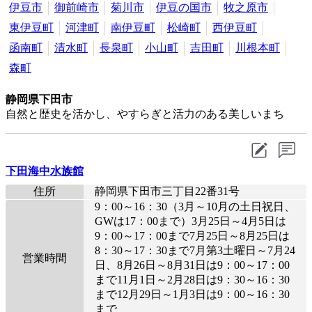
伊豆市
御前崎市
菊川市
伊豆の国市
牧之原市
東伊豆町
河津町
南伊豆町
松崎町
西伊豆町
函南町
清水町
長泉町
小山町
吉田町
川根本町
森町
静岡県下田市
自然と歴史を活かし、やすらぎと活力のある美しいまち
下田海中水族館
住所
静岡県下田市三丁目22番31号
9：00～16：30（3月～10月の土日祝日、
GWは17：00まで）3月25日～4月5日は
9：00～17：00まで7月25日～8月25日は
8：30～17：30まで7月第3土曜日～7月24
営業時間
日、8月26日～8月31日は9：00～17：00
まで11月1日～2月28日は9：30～16：30
まで12月29日～1月3日は9：00～16：30
まで