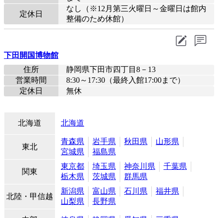
なし（※12月第三火曜日～金曜日は館内
定休日
整備のため休館）
下田開国博物館
住所
静岡県下田市四丁目8－13
営業時間
8:30～17:30（最終入館17:00まで）
定休日
無休
北海道
北海道
青森県
岩手県
秋田県
山形県
東北
宮城県
福島県
東京都
埼玉県
神奈川県
千葉県
関東
栃木県
茨城県
群馬県
新潟県
富山県
石川県
福井県
北陸・甲信越
山梨県
長野県