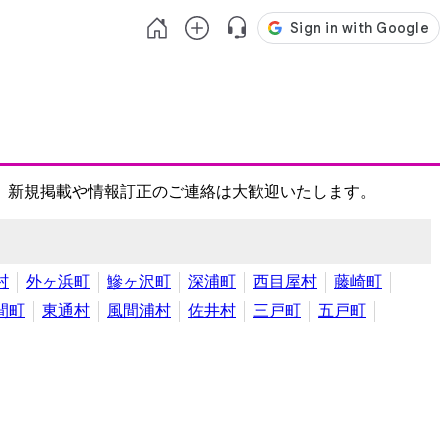
、新規掲載や情報訂正のご連絡は大歓迎いたします。
村
外ヶ浜町
鰺ヶ沢町
深浦町
西目屋村
藤崎町
間町
東通村
風間浦村
佐井村
三戸町
五戸町