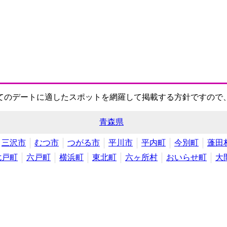
てのデートに適したスポットを網羅して掲載する方針ですので
青森県
三沢市
むつ市
つがる市
平川市
平内町
今別町
蓬田
七戸町
六戸町
横浜町
東北町
六ヶ所村
おいらせ町
大