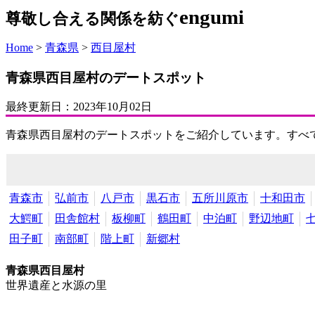
engumi
尊敬し合える関係を紡ぐ
Home
>
青森県
>
西目屋村
青森県西目屋村のデートスポット
最終更新日：
2023年10月02日
青森県西目屋村のデートスポットをご紹介しています。すべ
青森市
弘前市
八戸市
黒石市
五所川原市
十和田市
大鰐町
田舎館村
板柳町
鶴田町
中泊町
野辺地町
田子町
南部町
階上町
新郷村
青森県西目屋村
世界遺産と水源の里