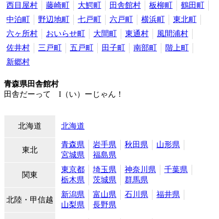
西目屋村
藤崎町
大鰐町
田舎館村
板柳町
鶴田町
中泊町
野辺地町
七戸町
六戸町
横浜町
東北町
六ヶ所村
おいらせ町
大間町
東通村
風間浦村
佐井村
三戸町
五戸町
田子町
南部町
階上町
新郷村
青森県田舎館村
田舎だーって I（い）ーじゃん！
北海道
北海道
青森県
岩手県
秋田県
山形県
東北
宮城県
福島県
東京都
埼玉県
神奈川県
千葉県
関東
栃木県
茨城県
群馬県
新潟県
富山県
石川県
福井県
北陸・甲信越
山梨県
長野県