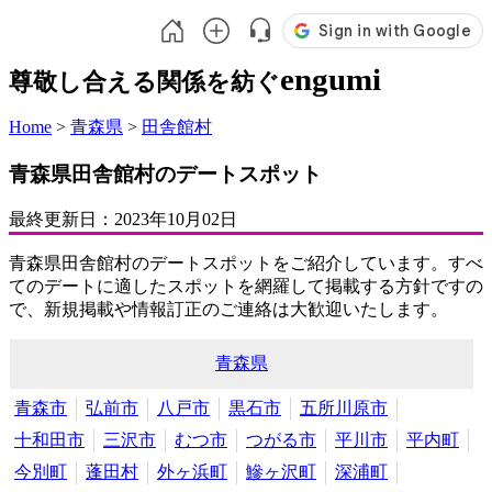
engumi
尊敬し合える関係を紡ぐ
Home
>
青森県
>
田舎館村
青森県田舎館村のデートスポット
最終更新日：
2023年10月02日
青森県田舎館村のデートスポットをご紹介しています。すべ
てのデートに適したスポットを網羅して掲載する方針ですの
で、新規掲載や情報訂正のご連絡は大歓迎いたします。
青森県
青森市
弘前市
八戸市
黒石市
五所川原市
十和田市
三沢市
むつ市
つがる市
平川市
平内町
今別町
蓬田村
外ヶ浜町
鰺ヶ沢町
深浦町