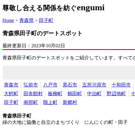
engumi
尊敬し合える関係を紡ぐ
Home
>
青森県
>
田子町
青森県田子町のデートスポット
最終更新日：
2023年10月02日
青森県田子町のデートスポットをご紹介しています。すべて
青森市
弘前市
八戸市
黒石市
五所川原市
十和田市
大鰐町
田舎館村
板柳町
鶴田町
中泊町
野辺地町
田子町
南部町
階上町
新郷村
青森県田子町
緑の大地に協働と自立のまちづくり にんにくの町・田子