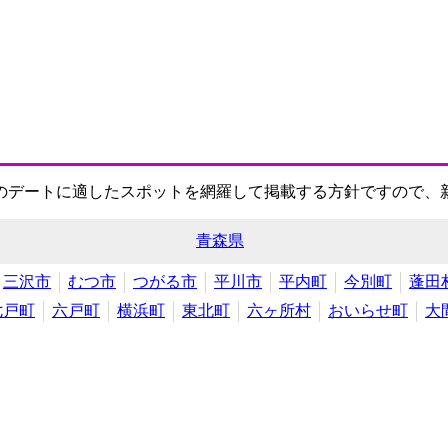
のデートに適したスポットを網羅して掲載する方針ですので、
青森県
三沢市
むつ市
つがる市
平川市
平内町
今別町
蓬田
七戸町
六戸町
横浜町
東北町
六ヶ所村
おいらせ町
大