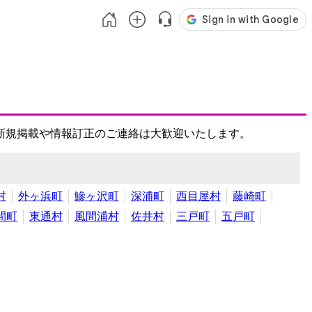
新規掲載や情報訂正のご連絡は大歓迎いたします。
村
外ヶ浜町
鰺ヶ沢町
深浦町
西目屋村
藤崎町
間町
東通村
風間浦村
佐井村
三戸町
五戸町