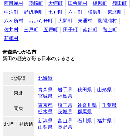
西目屋村
藤崎町
大鰐町
田舎館村
板柳町
鶴田町
中泊町
野辺地町
七戸町
六戸町
横浜町
東北町
六ヶ所村
おいらせ町
大間町
東通村
風間浦村
佐井村
三戸町
五戸町
田子町
南部町
階上町
新郷村
青森県つがる市
新田の歴史が彩る日本のふるさと
北海道
北海道
青森県
岩手県
秋田県
山形県
東北
宮城県
福島県
東京都
埼玉県
神奈川県
千葉県
関東
栃木県
茨城県
群馬県
新潟県
富山県
石川県
福井県
北陸・甲信越
山梨県
長野県