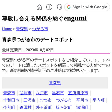
engumi
尊敬し合える関係を紡ぐ
Home
>
青森県
>
つがる市
青森県つがる市のデートスポット
最終更新日：
2023年10月02日
青森県つがる市のデートスポットをご紹介しています。すべ
てのデートに適したスポットを網羅して掲載する方針ですの
で、新規掲載や情報訂正のご連絡は大歓迎いたします。
青森県
青森市
弘前市
八戸市
黒石市
五所川原市
十和田市
三沢市
むつ市
つがる市
平川市
平内町
今別町
蓬田村
外ヶ浜町
鰺ヶ沢町
深浦町