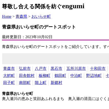
engumi
尊敬し合える関係を紡ぐ
Home
>
青森県
>
おいらせ町
青森県おいらせ町のデートスポット
最終更新日：
2023年10月02日
青森県おいらせ町のデートスポットをご紹介しています。す
青森市
弘前市
八戸市
黒石市
五所川原市
十和田市
大鰐町
田舎館村
板柳町
鶴田町
中泊町
野辺地町
田子町
南部町
階上町
新郷村
青森県おいらせ町
奥入瀬川の恵みと笑顔あふれるまち 奥入瀬の清流にはぐく