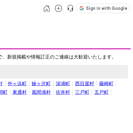
で、新規掲載や情報訂正のご連絡は大歓迎いたします。
村
外ヶ浜町
鰺ヶ沢町
深浦町
西目屋村
藤崎町
間町
東通村
風間浦村
佐井村
三戸町
五戸町