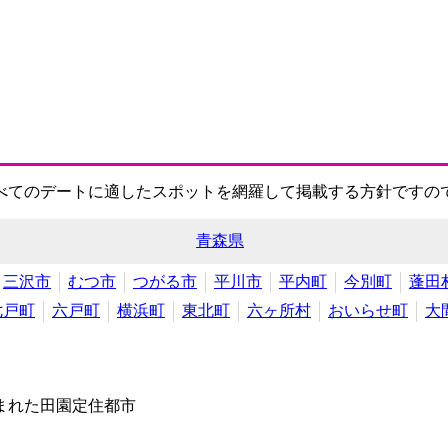
べてのデートに適したスポットを網羅して掲載する方針ですの
青森県
三沢市
むつ市
つがる市
平川市
平内町
今別町
蓬田
七戸町
六戸町
横浜町
東北町
六ヶ所村
おいらせ町
大
まれた田園定住都市