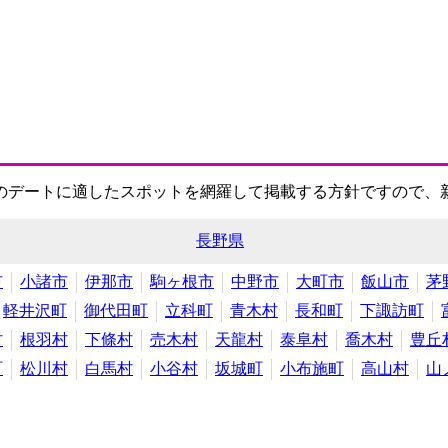
のデートに適したスポットを網羅して掲載する方針ですので、
長野県
市
小諸市
伊那市
駒ヶ根市
中野市
大町市
飯山市
茅
軽井沢町
御代田町
立科町
青木村
長和町
下諏訪町
村
根羽村
下條村
売木村
天龍村
泰阜村
喬木村
豊丘
町
松川村
白馬村
小谷村
坂城町
小布施町
高山村
山