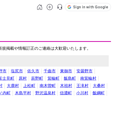
新規掲載や情報訂正のご連絡は大歓迎いたします。
野市
塩尻市
佐久市
千曲市
東御市
安曇野市
富士見町
原村
辰野町
箕輪町
飯島町
南箕輪村
村
大鹿村
上松町
南木曽町
木祖村
王滝村
大桑村
ノ内町
木島平村
野沢温泉村
信濃町
小川村
飯綱町