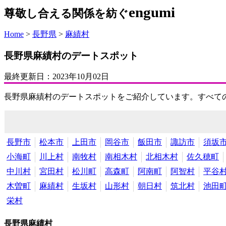
engumi
尊敬し合える関係を紡ぐ
Home
>
長野県
>
麻績村
長野県麻績村のデートスポット
最終更新日：
2023年10月02日
長野県麻績村のデートスポットをご紹介しています。すべて
長野市
松本市
上田市
岡谷市
飯田市
諏訪市
須坂
小海町
川上村
南牧村
南相木村
北相木村
佐久穂町
中川村
宮田村
松川町
高森町
阿南町
阿智村
平谷
木曽町
麻績村
生坂村
山形村
朝日村
筑北村
池田
栄村
長野県麻績村