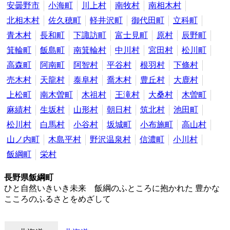
安曇野市
小海町
川上村
南牧村
南相木村
北相木村
佐久穂町
軽井沢町
御代田町
立科町
青木村
長和町
下諏訪町
富士見町
原村
辰野町
箕輪町
飯島町
南箕輪村
中川村
宮田村
松川町
高森町
阿南町
阿智村
平谷村
根羽村
下條村
売木村
天龍村
泰阜村
喬木村
豊丘村
大鹿村
上松町
南木曽町
木祖村
王滝村
大桑村
木曽町
麻績村
生坂村
山形村
朝日村
筑北村
池田町
松川村
白馬村
小谷村
坂城町
小布施町
高山村
山ノ内町
木島平村
野沢温泉村
信濃町
小川村
飯綱町
栄村
長野県飯綱町
ひと自然いきいき未来 飯綱のふところに抱かれた 豊かな
こころのふるさとをめざして