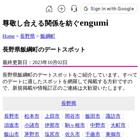
engumi
尊敬し合える関係を紡ぐ
Home
>
長野県
>
飯綱町
長野県飯綱町のデートスポット
最終更新日：
2023年10月02日
長野県飯綱町のデートスポットをご紹介しています。すべて
のデートに適したスポットを網羅して掲載する方針ですの
で、新規掲載や情報訂正のご連絡は大歓迎いたします。
長野県
長野市
松本市
上田市
岡谷市
飯田市
諏訪市
須坂市
小諸市
伊那市
駒ヶ根市
中野市
大町市
飯山市
茅野市
塩尻市
佐久市
千曲市
東御市