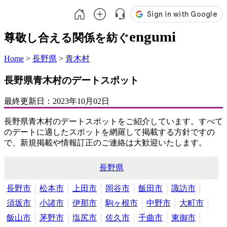
engumi
尊敬し合える関係を紡ぐ
Home
>
長野県
>
青木村
長野県青木村のデートスポット
最終更新日：
2023年10月02日
長野県青木村のデートスポットをご紹介しています。すべて
のデートに適したスポットを網羅して掲載する方針ですの
で、新規掲載や情報訂正のご連絡は大歓迎いたします。
長野県
長野市
松本市
上田市
岡谷市
飯田市
諏訪市
須坂市
小諸市
伊那市
駒ヶ根市
中野市
大町市
飯山市
茅野市
塩尻市
佐久市
千曲市
東御市