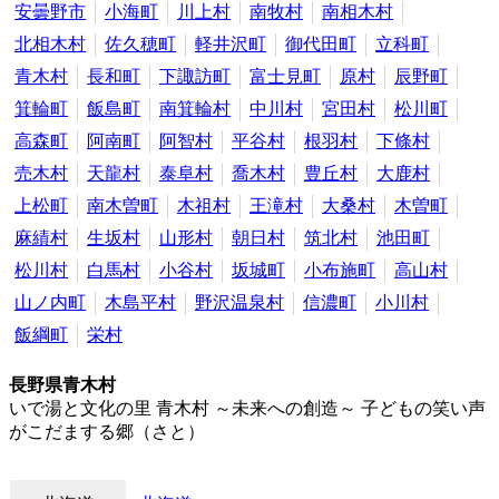
安曇野市
小海町
川上村
南牧村
南相木村
北相木村
佐久穂町
軽井沢町
御代田町
立科町
青木村
長和町
下諏訪町
富士見町
原村
辰野町
箕輪町
飯島町
南箕輪村
中川村
宮田村
松川町
高森町
阿南町
阿智村
平谷村
根羽村
下條村
売木村
天龍村
泰阜村
喬木村
豊丘村
大鹿村
上松町
南木曽町
木祖村
王滝村
大桑村
木曽町
麻績村
生坂村
山形村
朝日村
筑北村
池田町
松川村
白馬村
小谷村
坂城町
小布施町
高山村
山ノ内町
木島平村
野沢温泉村
信濃町
小川村
飯綱町
栄村
長野県青木村
いで湯と文化の里 青木村 ～未来への創造～ 子どもの笑い声
がこだまする郷（さと）