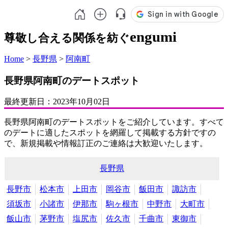
engumi
尊敬し合える関係を紡ぐ
Home
>
長野県
>
阿南町
長野県阿南町のデートスポット
最終更新日：
2023年10月02日
長野県阿南町のデートスポットをご紹介しています。すべて
のデートに適したスポットを網羅して掲載する方針ですの
で、新規掲載や情報訂正のご連絡は大歓迎いたします。
長野県
長野市
松本市
上田市
岡谷市
飯田市
諏訪市
須坂市
小諸市
伊那市
駒ヶ根市
中野市
大町市
飯山市
茅野市
塩尻市
佐久市
千曲市
東御市