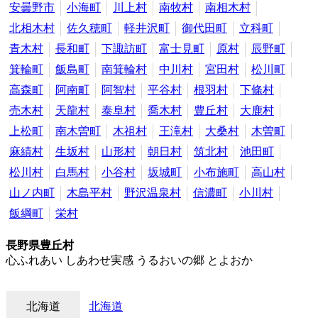
安曇野市
小海町
川上村
南牧村
南相木村
北相木村
佐久穂町
軽井沢町
御代田町
立科町
青木村
長和町
下諏訪町
富士見町
原村
辰野町
箕輪町
飯島町
南箕輪村
中川村
宮田村
松川町
高森町
阿南町
阿智村
平谷村
根羽村
下條村
売木村
天龍村
泰阜村
喬木村
豊丘村
大鹿村
上松町
南木曽町
木祖村
王滝村
大桑村
木曽町
麻績村
生坂村
山形村
朝日村
筑北村
池田町
松川村
白馬村
小谷村
坂城町
小布施町
高山村
山ノ内町
木島平村
野沢温泉村
信濃町
小川村
飯綱町
栄村
長野県豊丘村
心ふれあい しあわせ実感 うるおいの郷 とよおか
北海道
北海道