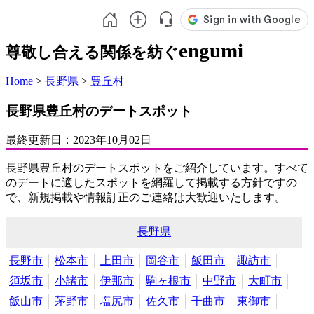
engumi
尊敬し合える関係を紡ぐ
Home
>
長野県
>
豊丘村
長野県豊丘村のデートスポット
最終更新日：
2023年10月02日
長野県豊丘村のデートスポットをご紹介しています。すべて
のデートに適したスポットを網羅して掲載する方針ですの
で、新規掲載や情報訂正のご連絡は大歓迎いたします。
長野県
長野市
松本市
上田市
岡谷市
飯田市
諏訪市
須坂市
小諸市
伊那市
駒ヶ根市
中野市
大町市
飯山市
茅野市
塩尻市
佐久市
千曲市
東御市