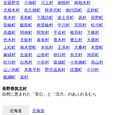
安曇野市
小海町
川上村
南牧村
南相木村
北相木村
佐久穂町
軽井沢町
御代田町
立科町
青木村
長和町
下諏訪町
富士見町
原村
辰野町
箕輪町
飯島町
南箕輪村
中川村
宮田村
松川町
高森町
阿南町
阿智村
平谷村
根羽村
下條村
売木村
天龍村
泰阜村
喬木村
豊丘村
大鹿村
上松町
南木曽町
木祖村
王滝村
大桑村
木曽町
麻績村
生坂村
山形村
朝日村
筑北村
池田町
松川村
白馬村
小谷村
坂城町
小布施町
高山村
山ノ内町
木島平村
野沢温泉村
信濃町
小川村
飯綱町
栄村
長野県筑北村
自然に恵まれた「安心」と「活力」のあふれるむら
北海道
北海道