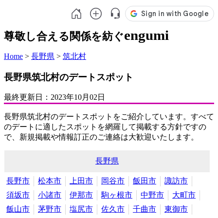
engumi
尊敬し合える関係を紡ぐ
Home
>
長野県
>
筑北村
長野県筑北村のデートスポット
最終更新日：
2023年10月02日
長野県筑北村のデートスポットをご紹介しています。すべて
のデートに適したスポットを網羅して掲載する方針ですの
で、新規掲載や情報訂正のご連絡は大歓迎いたします。
長野県
長野市
松本市
上田市
岡谷市
飯田市
諏訪市
須坂市
小諸市
伊那市
駒ヶ根市
中野市
大町市
飯山市
茅野市
塩尻市
佐久市
千曲市
東御市