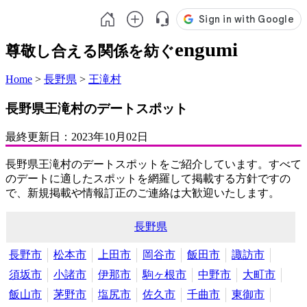
engumi
尊敬し合える関係を紡ぐ
Home
>
長野県
>
王滝村
長野県王滝村のデートスポット
最終更新日：
2023年10月02日
長野県王滝村のデートスポットをご紹介しています。すべて
のデートに適したスポットを網羅して掲載する方針ですの
で、新規掲載や情報訂正のご連絡は大歓迎いたします。
長野県
長野市
松本市
上田市
岡谷市
飯田市
諏訪市
須坂市
小諸市
伊那市
駒ヶ根市
中野市
大町市
飯山市
茅野市
塩尻市
佐久市
千曲市
東御市