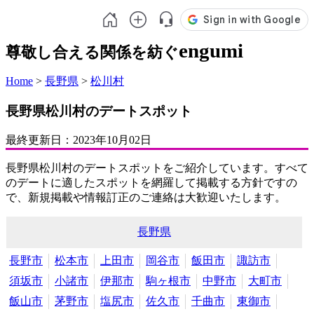
engumi
尊敬し合える関係を紡ぐ
Home
>
長野県
>
松川村
長野県松川村のデートスポット
最終更新日：
2023年10月02日
長野県松川村のデートスポットをご紹介しています。すべて
のデートに適したスポットを網羅して掲載する方針ですの
で、新規掲載や情報訂正のご連絡は大歓迎いたします。
長野県
長野市
松本市
上田市
岡谷市
飯田市
諏訪市
須坂市
小諸市
伊那市
駒ヶ根市
中野市
大町市
飯山市
茅野市
塩尻市
佐久市
千曲市
東御市