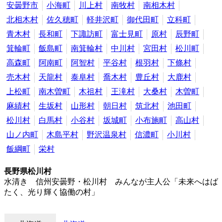
安曇野市
小海町
川上村
南牧村
南相木村
北相木村
佐久穂町
軽井沢町
御代田町
立科町
青木村
長和町
下諏訪町
富士見町
原村
辰野町
箕輪町
飯島町
南箕輪村
中川村
宮田村
松川町
高森町
阿南町
阿智村
平谷村
根羽村
下條村
売木村
天龍村
泰阜村
喬木村
豊丘村
大鹿村
上松町
南木曽町
木祖村
王滝村
大桑村
木曽町
麻績村
生坂村
山形村
朝日村
筑北村
池田町
松川村
白馬村
小谷村
坂城町
小布施町
高山村
山ノ内町
木島平村
野沢温泉村
信濃町
小川村
飯綱町
栄村
長野県松川村
水清き 信州安曇野・松川村 みんなが主人公「未来へはば
たく、光り輝く協働の村」