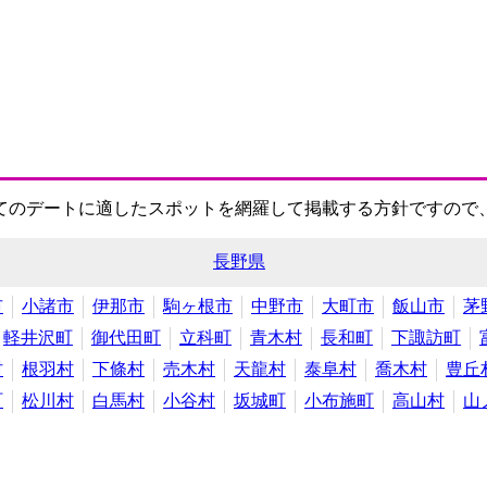
てのデートに適したスポットを網羅して掲載する方針ですので
長野県
市
小諸市
伊那市
駒ヶ根市
中野市
大町市
飯山市
茅
軽井沢町
御代田町
立科町
青木村
長和町
下諏訪町
村
根羽村
下條村
売木村
天龍村
泰阜村
喬木村
豊丘
町
松川村
白馬村
小谷村
坂城町
小布施町
高山村
山