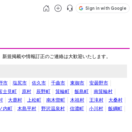
、新規掲載や情報訂正のご連絡は大歓迎いたします。
野市
塩尻市
佐久市
千曲市
東御市
安曇野市
富士見町
原村
辰野町
箕輪町
飯島町
南箕輪村
村
大鹿村
上松町
南木曽町
木祖村
王滝村
大桑村
ノ内町
木島平村
野沢温泉村
信濃町
小川村
飯綱町