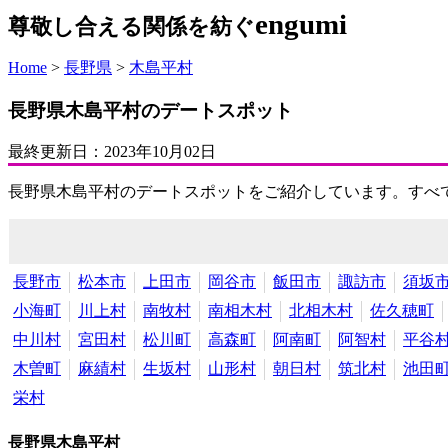
engumi
尊敬し合える関係を紡ぐ
Home
>
長野県
>
木島平村
長野県木島平村のデートスポット
最終更新日：
2023年10月02日
長野県木島平村のデートスポットをご紹介しています。すべ
長野市
松本市
上田市
岡谷市
飯田市
諏訪市
須坂
小海町
川上村
南牧村
南相木村
北相木村
佐久穂町
中川村
宮田村
松川町
高森町
阿南町
阿智村
平谷
木曽町
麻績村
生坂村
山形村
朝日村
筑北村
池田
栄村
長野県木島平村