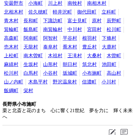
安曇野市
小海町
川上村
南牧村
南相木村
北相木村
佐久穂町
軽井沢町
御代田町
立科町
青木村
長和町
下諏訪町
富士見町
原村
辰野町
箕輪町
飯島町
南箕輪村
中川村
宮田村
松川町
高森町
阿南町
阿智村
平谷村
根羽村
下條村
売木村
天龍村
泰阜村
喬木村
豊丘村
大鹿村
上松町
南木曽町
木祖村
王滝村
大桑村
木曽町
麻績村
生坂村
山形村
朝日村
筑北村
池田町
松川村
白馬村
小谷村
坂城町
小布施町
高山村
山ノ内町
木島平村
野沢温泉村
信濃町
小川村
飯綱町
栄村
長野県小布施町
栗と北斎と花のまち 心に響く21世紀 夢を力に 輝く未来
へ