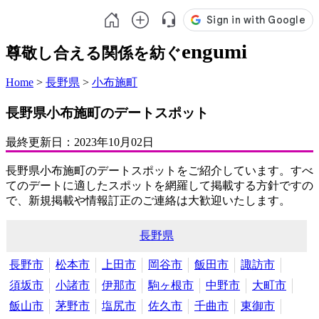
engumi
尊敬し合える関係を紡ぐ
Home
>
長野県
>
小布施町
長野県小布施町のデートスポット
最終更新日：
2023年10月02日
長野県小布施町のデートスポットをご紹介しています。すべ
てのデートに適したスポットを網羅して掲載する方針ですの
で、新規掲載や情報訂正のご連絡は大歓迎いたします。
長野県
長野市
松本市
上田市
岡谷市
飯田市
諏訪市
須坂市
小諸市
伊那市
駒ヶ根市
中野市
大町市
飯山市
茅野市
塩尻市
佐久市
千曲市
東御市