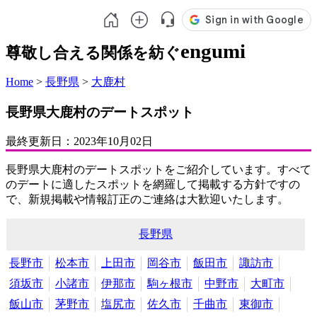
engumi
尊敬し合える関係を紡ぐ
Home
>
長野県
>
大鹿村
長野県大鹿村のデートスポット
最終更新日：
2023年10月02日
長野県大鹿村のデートスポットをご紹介しています。すべて
のデートに適したスポットを網羅して掲載する方針ですの
で、新規掲載や情報訂正のご連絡は大歓迎いたします。
長野県
長野市
松本市
上田市
岡谷市
飯田市
諏訪市
須坂市
小諸市
伊那市
駒ヶ根市
中野市
大町市
飯山市
茅野市
塩尻市
佐久市
千曲市
東御市