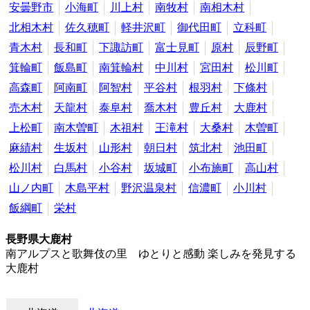
安曇野市
小海町
川上村
南牧村
南相木村
北相木村
佐久穂町
軽井沢町
御代田町
立科町
青木村
長和町
下諏訪町
富士見町
原村
辰野町
箕輪町
飯島町
南箕輪村
中川村
宮田村
松川町
高森町
阿南町
阿智村
平谷村
根羽村
下條村
売木村
天龍村
泰阜村
喬木村
豊丘村
大鹿村
上松町
南木曽町
木祖村
王滝村
大桑村
木曽町
麻績村
生坂村
山形村
朝日村
筑北村
池田町
松川村
白馬村
小谷村
坂城町
小布施町
高山村
山ノ内町
木島平村
野沢温泉村
信濃町
小川村
飯綱町
栄村
長野県大鹿村
南アルプスと歌舞伎の里 ゆとりと感動 楽しみを発見する
大鹿村