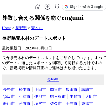
engumi
尊敬し合える関係を紡ぐ
Home
>
長野県
>
売木村
長野県売木村のデートスポット
最終更新日：
2023年10月02日
長野県売木村のデートスポットをご紹介しています。すべて
のデートに適したスポットを網羅して掲載する方針ですの
で、新規掲載や情報訂正のご連絡は大歓迎いたします。
長野県
長野市
松本市
上田市
岡谷市
飯田市
諏訪市
須坂市
小諸市
伊那市
駒ヶ根市
中野市
大町市
飯山市
茅野市
塩尻市
佐久市
千曲市
東御市