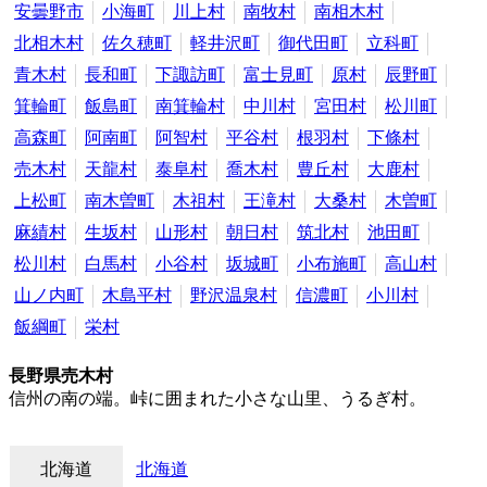
安曇野市
小海町
川上村
南牧村
南相木村
北相木村
佐久穂町
軽井沢町
御代田町
立科町
青木村
長和町
下諏訪町
富士見町
原村
辰野町
箕輪町
飯島町
南箕輪村
中川村
宮田村
松川町
高森町
阿南町
阿智村
平谷村
根羽村
下條村
売木村
天龍村
泰阜村
喬木村
豊丘村
大鹿村
上松町
南木曽町
木祖村
王滝村
大桑村
木曽町
麻績村
生坂村
山形村
朝日村
筑北村
池田町
松川村
白馬村
小谷村
坂城町
小布施町
高山村
山ノ内町
木島平村
野沢温泉村
信濃町
小川村
飯綱町
栄村
長野県売木村
信州の南の端。峠に囲まれた小さな山里、うるぎ村。
北海道
北海道