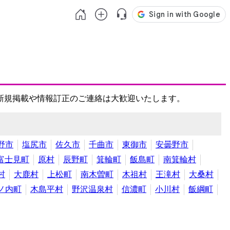
新規掲載や情報訂正のご連絡は大歓迎いたします。
野市
塩尻市
佐久市
千曲市
東御市
安曇野市
富士見町
原村
辰野町
箕輪町
飯島町
南箕輪村
村
大鹿村
上松町
南木曽町
木祖村
王滝村
大桑村
ノ内町
木島平村
野沢温泉村
信濃町
小川村
飯綱町