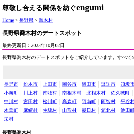
engumi
尊敬し合える関係を紡ぐ
Home
>
長野県
>
喬木村
長野県喬木村のデートスポット
最終更新日：
2023年10月02日
長野県喬木村のデートスポットをご紹介しています。すべて
長野市
松本市
上田市
岡谷市
飯田市
諏訪市
須坂
小海町
川上村
南牧村
南相木村
北相木村
佐久穂町
中川村
宮田村
松川町
高森町
阿南町
阿智村
平谷
木曽町
麻績村
生坂村
山形村
朝日村
筑北村
池田
栄村
長野県喬木村