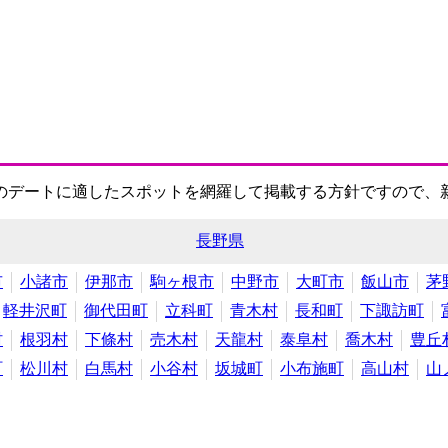
のデートに適したスポットを網羅して掲載する方針ですので、
長野県
市
小諸市
伊那市
駒ヶ根市
中野市
大町市
飯山市
茅
軽井沢町
御代田町
立科町
青木村
長和町
下諏訪町
村
根羽村
下條村
売木村
天龍村
泰阜村
喬木村
豊丘
町
松川村
白馬村
小谷村
坂城町
小布施町
高山村
山