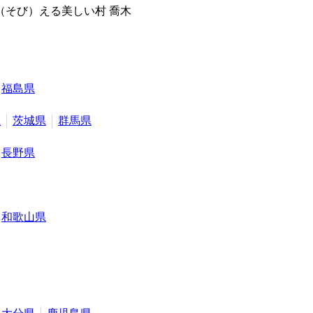
そび）える美しい村 喬木
福島県
県
茨城県
群馬県
長野県
和歌山県