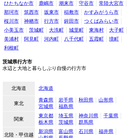
ひたちなか市
鹿嶋市
潮来市
守谷市
常陸大宮市
那珂市
筑西市
坂東市
稲敷市
かすみがうら市
桜川市
神栖市
行方市
鉾田市
つくばみらい市
小美玉市
茨城町
大洗町
城里町
東海村
大子町
美浦村
阿見町
河内町
八千代町
五霞町
境町
利根町
茨城県行方市
水辺と大地と暮らしぶり自慢の行方市
北海道
北海道
青森県
岩手県
秋田県
山形県
東北
宮城県
福島県
東京都
埼玉県
神奈川県
千葉県
関東
栃木県
茨城県
群馬県
新潟県
富山県
石川県
福井県
北陸・甲信越
山梨県
長野県