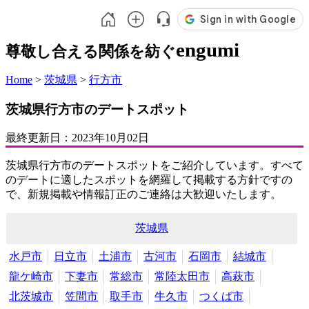
engumi
尊敬し合える関係を紡ぐ
Home
>
茨城県
>
行方市
茨城県行方市のデートスポット
最終更新日：
2023年10月02日
茨城県行方市のデートスポットをご紹介しています。すべて
のデートに適したスポットを網羅して掲載する方針ですの
で、新規掲載や情報訂正のご連絡は大歓迎いたします。
茨城県
水戸市
日立市
土浦市
古河市
石岡市
結城市
龍ケ崎市
下妻市
常総市
常陸太田市
高萩市
北茨城市
笠間市
取手市
牛久市
つくば市