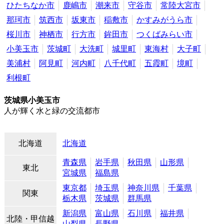
ひたちなか市
鹿嶋市
潮来市
守谷市
常陸大宮市
那珂市
筑西市
坂東市
稲敷市
かすみがうら市
桜川市
神栖市
行方市
鉾田市
つくばみらい市
小美玉市
茨城町
大洗町
城里町
東海村
大子町
美浦村
阿見町
河内町
八千代町
五霞町
境町
利根町
茨城県小美玉市
人が輝く水と緑の交流都市
北海道
北海道
青森県
岩手県
秋田県
山形県
東北
宮城県
福島県
東京都
埼玉県
神奈川県
千葉県
関東
栃木県
茨城県
群馬県
新潟県
富山県
石川県
福井県
北陸・甲信越
山梨県
長野県