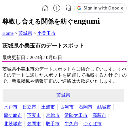
engumi
尊敬し合える関係を紡ぐ
Home
>
茨城県
>
小美玉市
茨城県小美玉市のデートスポット
最終更新日：
2023年10月02日
茨城県小美玉市のデートスポットをご紹介しています。すべ
てのデートに適したスポットを網羅して掲載する方針ですの
で、新規掲載や情報訂正のご連絡は大歓迎いたします。
茨城県
水戸市
日立市
土浦市
古河市
石岡市
結城市
龍ケ崎市
下妻市
常総市
常陸太田市
高萩市
北茨城市
笠間市
取手市
牛久市
つくば市