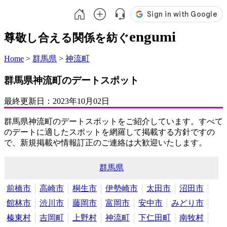
engumi
尊敬し合える関係を紡ぐ
Home
>
群馬県
>
神流町
群馬県神流町のデートスポット
最終更新日：
2023年10月02日
群馬県神流町のデートスポットをご紹介しています。すべて
のデートに適したスポットを網羅して掲載する方針ですの
で、新規掲載や情報訂正のご連絡は大歓迎いたします。
群馬県
前橋市
高崎市
桐生市
伊勢崎市
太田市
沼田市
館林市
渋川市
藤岡市
富岡市
安中市
みどり市
榛東村
吉岡町
上野村
神流町
下仁田町
南牧村