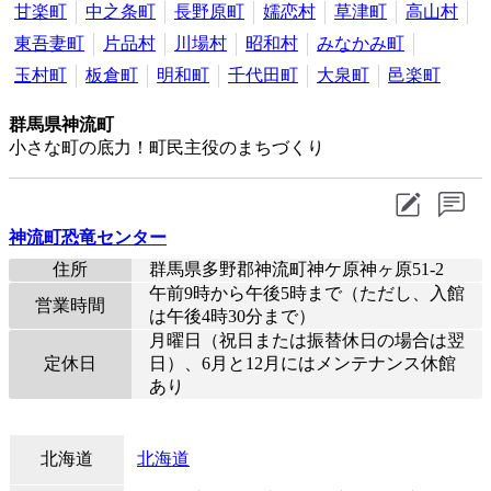
甘楽町
中之条町
長野原町
嬬恋村
草津町
高山村
東吾妻町
片品村
川場村
昭和村
みなかみ町
玉村町
板倉町
明和町
千代田町
大泉町
邑楽町
群馬県神流町
小さな町の底力！町民主役のまちづくり
神流町恐竜センター
住所
群馬県多野郡神流町神ケ原神ヶ原51-2
午前9時から午後5時まで（ただし、入館
営業時間
は午後4時30分まで）
月曜日（祝日または振替休日の場合は翌
定休日
日）、6月と12月にはメンテナンス休館
あり
北海道
北海道