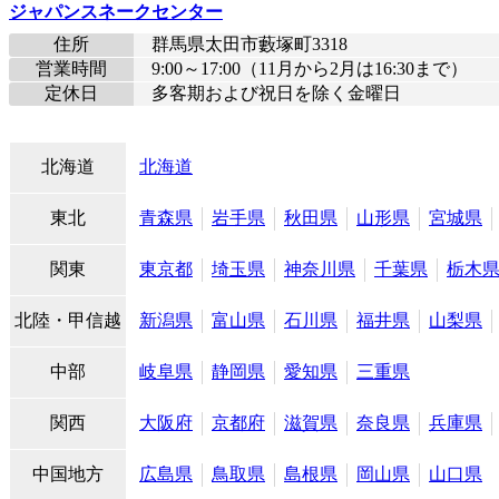
ジャパンスネークセンター
住所
群馬県太田市藪塚町3318
営業時間
9:00～17:00（11月から2月は16:30まで）
定休日
多客期および祝日を除く金曜日
北海道
北海道
東北
青森県
岩手県
秋田県
山形県
宮城県
関東
東京都
埼玉県
神奈川県
千葉県
栃木
北陸・甲信越
新潟県
富山県
石川県
福井県
山梨県
中部
岐阜県
静岡県
愛知県
三重県
関西
大阪府
京都府
滋賀県
奈良県
兵庫県
中国地方
広島県
鳥取県
島根県
岡山県
山口県