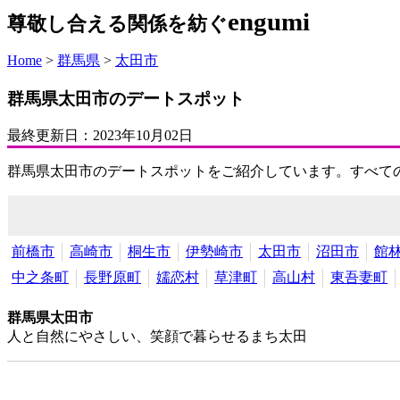
engumi
尊敬し合える関係を紡ぐ
Home
>
群馬県
>
太田市
群馬県太田市のデートスポット
最終更新日：
2023年10月02日
群馬県太田市のデートスポットをご紹介しています。すべて
前橋市
高崎市
桐生市
伊勢崎市
太田市
沼田市
館
中之条町
長野原町
嬬恋村
草津町
高山村
東吾妻町
群馬県太田市
人と自然にやさしい、笑顔で暮らせるまち太田