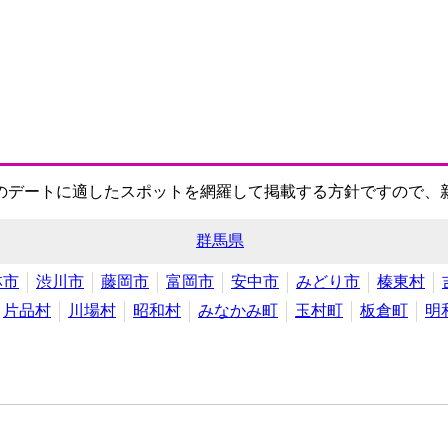
のデートに適したスポットを網羅して掲載する方針ですので、
群馬県
林市
渋川市
藤岡市
富岡市
安中市
みどり市
榛東村
片品村
川場村
昭和村
みなかみ町
玉村町
板倉町
明