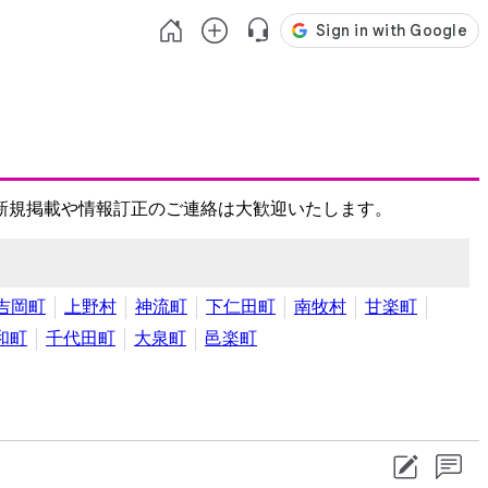
新規掲載や情報訂正のご連絡は大歓迎いたします。
吉岡町
上野村
神流町
下仁田町
南牧村
甘楽町
和町
千代田町
大泉町
邑楽町