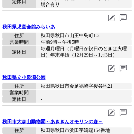
定休日
場合有り
秋田県児童会館みらいあ
住所
秋田県秋田市山王中島町1-2
営業時間
午前9時～午後5時
毎週月曜日（月曜日が祝日のときは火曜
定休日
日）年末年始（12月29日～1月3日）
秋田県立小泉潟公園
住所
秋田県秋田市金足鳰崎字後谷地21
-
営業時間
-
定休日
秋田市大森山動物園～あきぎんオモリンの森～
住所
秋田県秋田市浜田字潟端154番地