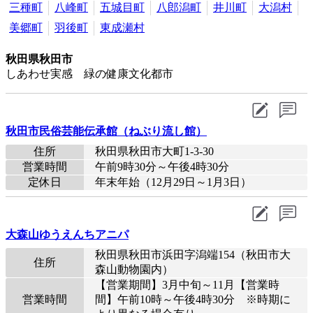
三種町
八峰町
五城目町
八郎潟町
井川町
大潟村
美郷町
羽後町
東成瀬村
秋田県秋田市
しあわせ実感 緑の健康文化都市
秋田市民俗芸能伝承館（ねぶり流し館）
住所
秋田県秋田市大町1-3-30
営業時間
午前9時30分～午後4時30分
定休日
年末年始（12月29日～1月3日）
大森山ゆうえんちアニパ
秋田県秋田市浜田字潟端154（秋田市大
住所
森山動物園内）
【営業期間】3月中旬～11月【営業時
営業時間
間】午前10時～午後4時30分 ※時期に