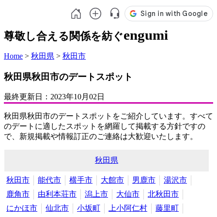
engumi
尊敬し合える関係を紡ぐ
Home
>
秋田県
>
秋田市
秋田県秋田市のデートスポット
最終更新日：
2023年10月02日
秋田県秋田市のデートスポットをご紹介しています。すべて
のデートに適したスポットを網羅して掲載する方針ですの
で、新規掲載や情報訂正のご連絡は大歓迎いたします。
秋田県
秋田市
能代市
横手市
大館市
男鹿市
湯沢市
鹿角市
由利本荘市
潟上市
大仙市
北秋田市
にかほ市
仙北市
小坂町
上小阿仁村
藤里町