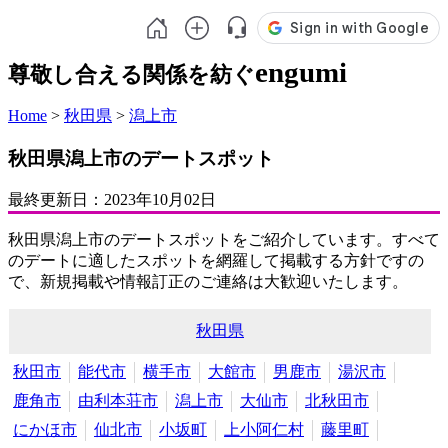
engumi
尊敬し合える関係を紡ぐ
Home
>
秋田県
>
潟上市
秋田県潟上市のデートスポット
最終更新日：
2023年10月02日
秋田県潟上市のデートスポットをご紹介しています。すべて
のデートに適したスポットを網羅して掲載する方針ですの
で、新規掲載や情報訂正のご連絡は大歓迎いたします。
秋田県
秋田市
能代市
横手市
大館市
男鹿市
湯沢市
鹿角市
由利本荘市
潟上市
大仙市
北秋田市
にかほ市
仙北市
小坂町
上小阿仁村
藤里町