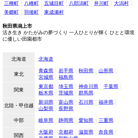
三種町
八峰町
五城目町
八郎潟町
井川町
大潟村
美郷町
羽後町
東成瀬村
秋田県潟上市
活き生き かたがみの夢づくり 一人ひとりが輝く ひとと環境
に優しい田園都市
北海道
北海道
青森県
岩手県
秋田県
山形県
東北
宮城県
福島県
東京都
埼玉県
神奈川県
千葉県
関東
栃木県
茨城県
群馬県
新潟県
富山県
石川県
福井県
北陸・甲信越
山梨県
長野県
中部
岐阜県
静岡県
愛知県
三重県
大阪府
京都府
滋賀県
奈良県
関西