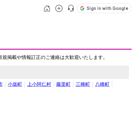
新規掲載や情報訂正のご連絡は大歓迎いたします。
市
小坂町
上小阿仁村
藤里町
三種町
八峰町