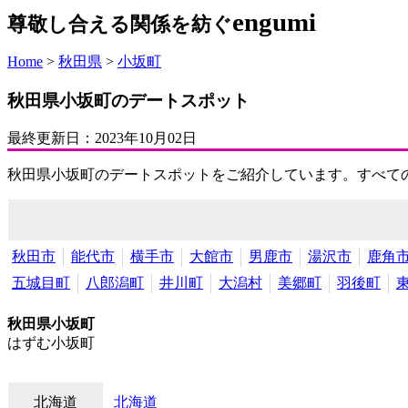
engumi
尊敬し合える関係を紡ぐ
Home
>
秋田県
>
小坂町
秋田県小坂町のデートスポット
最終更新日：
2023年10月02日
秋田県小坂町のデートスポットをご紹介しています。すべて
秋田市
能代市
横手市
大館市
男鹿市
湯沢市
鹿角
五城目町
八郎潟町
井川町
大潟村
美郷町
羽後町
秋田県小坂町
はずむ小坂町
北海道
北海道