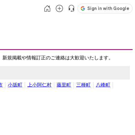
、新規掲載や情報訂正のご連絡は大歓迎いたします。
市
小坂町
上小阿仁村
藤里町
三種町
八峰町