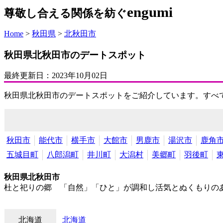
engumi
尊敬し合える関係を紡ぐ
Home
>
秋田県
>
北秋田市
秋田県北秋田市のデートスポット
最終更新日：
2023年10月02日
秋田県北秋田市のデートスポットをご紹介しています。すべ
秋田市
能代市
横手市
大館市
男鹿市
湯沢市
鹿角
五城目町
八郎潟町
井川町
大潟村
美郷町
羽後町
秋田県北秋田市
杜と祀りの郷 「自然」「ひと」が調和し活気とぬくもりの
北海道
北海道