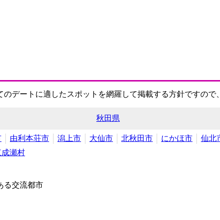
てのデートに適したスポットを網羅して掲載する方針ですので
秋田県
市
由利本荘市
潟上市
大仙市
北秋田市
にかほ市
仙北
東成瀬村
ある交流都市