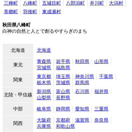
三種町
八峰町
五城目町
八郎潟町
井川町
大潟村
美郷町
羽後町
東成瀬村
秋田県八峰町
白神の自然と人とで創るやすらぎのまち
北海道
北海道
青森県
岩手県
秋田県
山形県
東北
宮城県
福島県
東京都
埼玉県
神奈川県
千葉県
関東
栃木県
茨城県
群馬県
新潟県
富山県
石川県
福井県
北陸・甲信越
山梨県
長野県
中部
岐阜県
静岡県
愛知県
三重県
大阪府
京都府
滋賀県
奈良県
関西
兵庫県
和歌山県