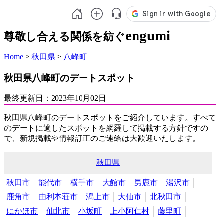
engumi
尊敬し合える関係を紡ぐ
Home
>
秋田県
>
八峰町
秋田県八峰町のデートスポット
最終更新日：
2023年10月02日
秋田県八峰町のデートスポットをご紹介しています。すべて
のデートに適したスポットを網羅して掲載する方針ですの
で、新規掲載や情報訂正のご連絡は大歓迎いたします。
秋田県
秋田市
能代市
横手市
大館市
男鹿市
湯沢市
鹿角市
由利本荘市
潟上市
大仙市
北秋田市
にかほ市
仙北市
小坂町
上小阿仁村
藤里町