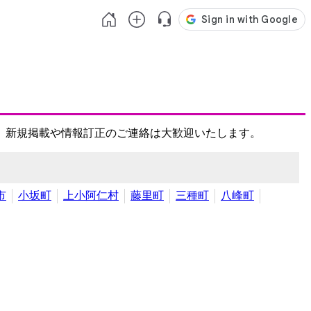
、新規掲載や情報訂正のご連絡は大歓迎いたします。
市
小坂町
上小阿仁村
藤里町
三種町
八峰町