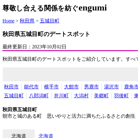
engumi
尊敬し合える関係を紡ぐ
Home
>
秋田県
>
五城目町
秋田県五城目町のデートスポット
最終更新日：
2023年10月02日
秋田県五城目町のデートスポットをご紹介しています。すべ
秋田市
能代市
横手市
大館市
男鹿市
湯沢市
鹿角
五城目町
八郎潟町
井川町
大潟村
美郷町
羽後町
秋田県五城目町
朝市と城のある町 思いやりと活力に満ちたふるさとの創生
北海道
北海道