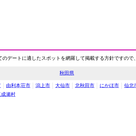
てのデートに適したスポットを網羅して掲載する方針ですので
秋田県
市
由利本荘市
潟上市
大仙市
北秋田市
にかほ市
仙北
東成瀬村