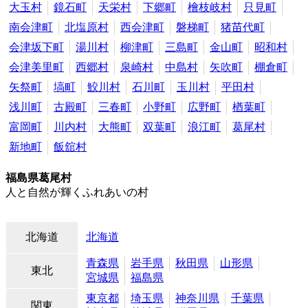
大玉村
鏡石町
天栄村
下郷町
檜枝岐村
只見町
南会津町
北塩原村
西会津町
磐梯町
猪苗代町
会津坂下町
湯川村
柳津町
三島町
金山町
昭和村
会津美里町
西郷村
泉崎村
中島村
矢吹町
棚倉町
矢祭町
塙町
鮫川村
石川町
玉川村
平田村
浅川町
古殿町
三春町
小野町
広野町
楢葉町
富岡町
川内村
大熊町
双葉町
浪江町
葛尾村
新地町
飯舘村
福島県葛尾村
人と自然が輝くふれあいの村
北海道
北海道
青森県
岩手県
秋田県
山形県
東北
宮城県
福島県
東京都
埼玉県
神奈川県
千葉県
関東