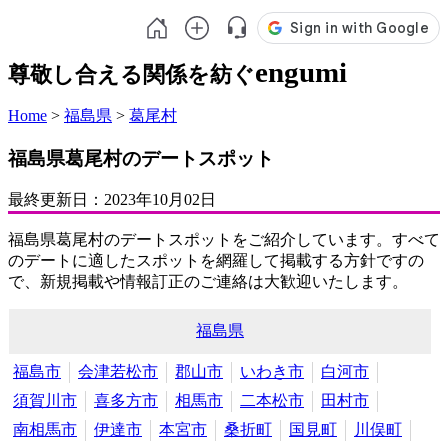
engumi
尊敬し合える関係を紡ぐ
Home
>
福島県
>
葛尾村
福島県葛尾村のデートスポット
最終更新日：
2023年10月02日
福島県葛尾村のデートスポットをご紹介しています。すべて
のデートに適したスポットを網羅して掲載する方針ですの
で、新規掲載や情報訂正のご連絡は大歓迎いたします。
福島県
福島市
会津若松市
郡山市
いわき市
白河市
須賀川市
喜多方市
相馬市
二本松市
田村市
南相馬市
伊達市
本宮市
桑折町
国見町
川俣町