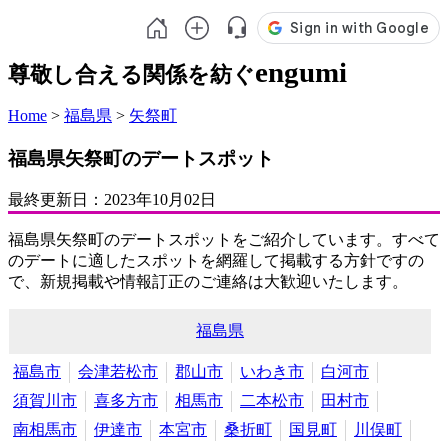
engumi
尊敬し合える関係を紡ぐ
Home
>
福島県
>
矢祭町
福島県矢祭町のデートスポット
最終更新日：
2023年10月02日
福島県矢祭町のデートスポットをご紹介しています。すべて
のデートに適したスポットを網羅して掲載する方針ですの
で、新規掲載や情報訂正のご連絡は大歓迎いたします。
福島県
福島市
会津若松市
郡山市
いわき市
白河市
須賀川市
喜多方市
相馬市
二本松市
田村市
南相馬市
伊達市
本宮市
桑折町
国見町
川俣町