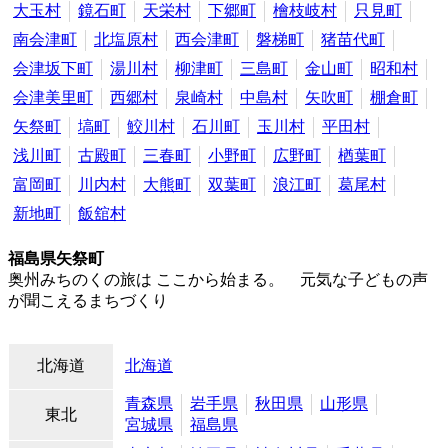
大玉村
鏡石町
天栄村
下郷町
檜枝岐村
只見町
南会津町
北塩原村
西会津町
磐梯町
猪苗代町
会津坂下町
湯川村
柳津町
三島町
金山町
昭和村
会津美里町
西郷村
泉崎村
中島村
矢吹町
棚倉町
矢祭町
塙町
鮫川村
石川町
玉川村
平田村
浅川町
古殿町
三春町
小野町
広野町
楢葉町
富岡町
川内村
大熊町
双葉町
浪江町
葛尾村
新地町
飯舘村
福島県矢祭町
奥州みちのくの旅は ここから始まる。 元気な子どもの声
が聞こえるまちづくり
北海道
北海道
青森県
岩手県
秋田県
山形県
東北
宮城県
福島県