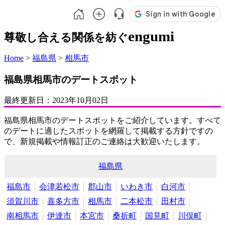
engumi
尊敬し合える関係を紡ぐ
Home
>
福島県
>
相馬市
福島県相馬市のデートスポット
最終更新日：
2023年10月02日
福島県相馬市のデートスポットをご紹介しています。すべて
のデートに適したスポットを網羅して掲載する方針ですの
で、新規掲載や情報訂正のご連絡は大歓迎いたします。
福島県
福島市
会津若松市
郡山市
いわき市
白河市
須賀川市
喜多方市
相馬市
二本松市
田村市
南相馬市
伊達市
本宮市
桑折町
国見町
川俣町