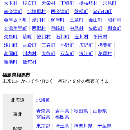
大玉村
鏡石町
天栄村
下郷町
檜枝岐村
只見町
南会津町
北塩原村
西会津町
磐梯町
猪苗代町
会津坂下町
湯川村
柳津町
三島町
金山町
昭和村
会津美里町
西郷村
泉崎村
中島村
矢吹町
棚倉町
矢祭町
塙町
鮫川村
石川町
玉川村
平田村
浅川町
古殿町
三春町
小野町
広野町
楢葉町
富岡町
川内村
大熊町
双葉町
浪江町
葛尾村
新地町
飯舘村
福島県相馬市
未来に向かって伸びゆく 福祉と文化の都市そうま
北海道
北海道
青森県
岩手県
秋田県
山形県
東北
宮城県
福島県
東京都
埼玉県
神奈川県
千葉県
関東