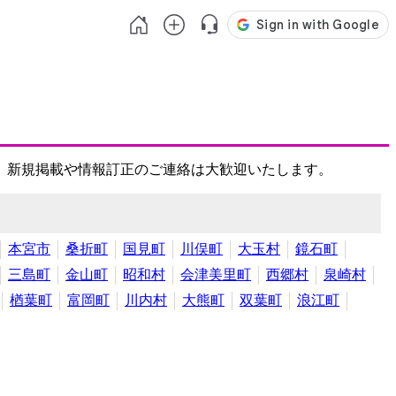
、新規掲載や情報訂正のご連絡は大歓迎いたします。
本宮市
桑折町
国見町
川俣町
大玉村
鏡石町
三島町
金山町
昭和村
会津美里町
西郷村
泉崎村
楢葉町
富岡町
川内村
大熊町
双葉町
浪江町