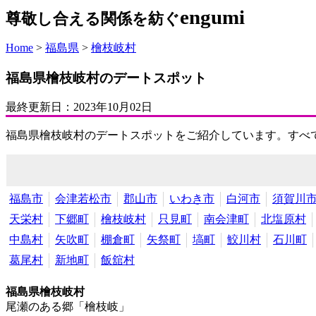
engumi
尊敬し合える関係を紡ぐ
Home
>
福島県
>
檜枝岐村
福島県檜枝岐村のデートスポット
最終更新日：
2023年10月02日
福島県檜枝岐村のデートスポットをご紹介しています。すべ
福島市
会津若松市
郡山市
いわき市
白河市
須賀川
天栄村
下郷町
檜枝岐村
只見町
南会津町
北塩原村
中島村
矢吹町
棚倉町
矢祭町
塙町
鮫川村
石川町
葛尾村
新地町
飯舘村
福島県檜枝岐村
尾瀬のある郷「檜枝岐」