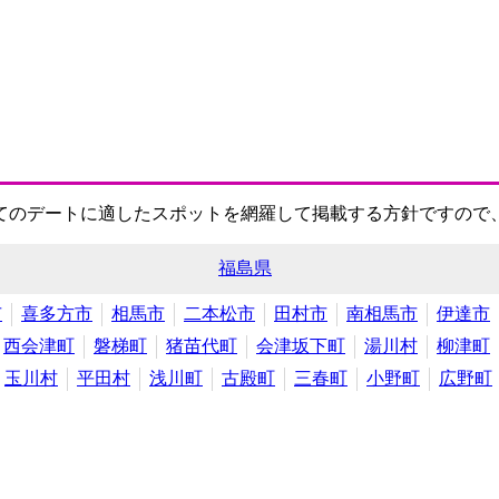
てのデートに適したスポットを網羅して掲載する方針ですので
福島県
市
喜多方市
相馬市
二本松市
田村市
南相馬市
伊達市
西会津町
磐梯町
猪苗代町
会津坂下町
湯川村
柳津町
玉川村
平田村
浅川町
古殿町
三春町
小野町
広野町