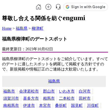
engumi
尊敬し合える関係を紡ぐ
Home
>
福島県
>
柳津町
福島県柳津町のデートスポット
最終更新日：
2023年10月02日
福島県柳津町のデートスポットをご紹介しています。すべて
のデートに適したスポットを網羅して掲載する方針ですの
で、新規掲載や情報訂正のご連絡は大歓迎いたします。
福島県
福島市
会津若松市
郡山市
いわき市
白河市
須賀川市
喜多方市
相馬市
二本松市
田村市
南相馬市
伊達市
本宮市
桑折町
国見町
川俣町