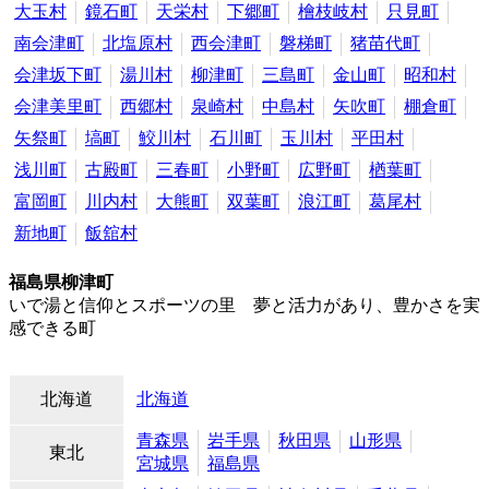
大玉村
鏡石町
天栄村
下郷町
檜枝岐村
只見町
南会津町
北塩原村
西会津町
磐梯町
猪苗代町
会津坂下町
湯川村
柳津町
三島町
金山町
昭和村
会津美里町
西郷村
泉崎村
中島村
矢吹町
棚倉町
矢祭町
塙町
鮫川村
石川町
玉川村
平田村
浅川町
古殿町
三春町
小野町
広野町
楢葉町
富岡町
川内村
大熊町
双葉町
浪江町
葛尾村
新地町
飯舘村
福島県柳津町
いで湯と信仰とスポーツの里 夢と活力があり、豊かさを実
感できる町
北海道
北海道
青森県
岩手県
秋田県
山形県
東北
宮城県
福島県