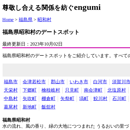
engumi
尊敬し合える関係を紡ぐ
Home
>
福島県
>
昭和村
福島県昭和村のデートスポット
最終更新日：
2023年10月02日
福島県昭和村のデートスポットをご紹介しています。すべて
福島市
会津若松市
郡山市
いわき市
白河市
須賀川
天栄村
下郷町
檜枝岐村
只見町
南会津町
北塩原村
中島村
矢吹町
棚倉町
矢祭町
塙町
鮫川村
石川町
葛尾村
新地町
飯舘村
福島県昭和村
水の流れ、風の香り、緑の大地につつまれた うるおいの里づ