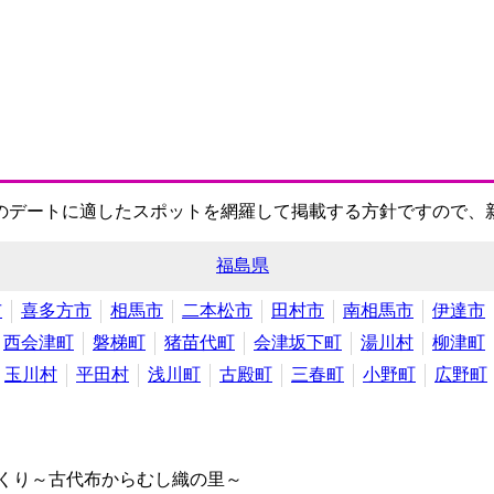
のデートに適したスポットを網羅して掲載する方針ですので、
福島県
市
喜多方市
相馬市
二本松市
田村市
南相馬市
伊達市
西会津町
磐梯町
猪苗代町
会津坂下町
湯川村
柳津町
玉川村
平田村
浅川町
古殿町
三春町
小野町
広野町
くり～古代布からむし織の里～