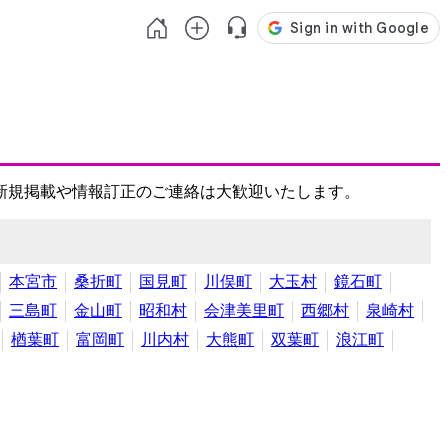
新規掲載や情報訂正のご連絡は大歓迎いたします。
本宮市
桑折町
国見町
川俣町
大玉村
鏡石町
三島町
金山町
昭和村
会津美里町
西郷村
泉崎村
楢葉町
富岡町
川内村
大熊町
双葉町
浪江町