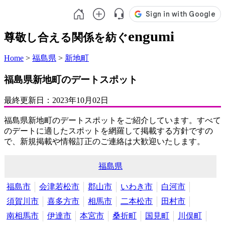
engumi
尊敬し合える関係を紡ぐ
Home
>
福島県
>
新地町
福島県新地町のデートスポット
最終更新日：
2023年10月02日
福島県新地町のデートスポットをご紹介しています。すべて
のデートに適したスポットを網羅して掲載する方針ですの
で、新規掲載や情報訂正のご連絡は大歓迎いたします。
福島県
福島市
会津若松市
郡山市
いわき市
白河市
須賀川市
喜多方市
相馬市
二本松市
田村市
南相馬市
伊達市
本宮市
桑折町
国見町
川俣町