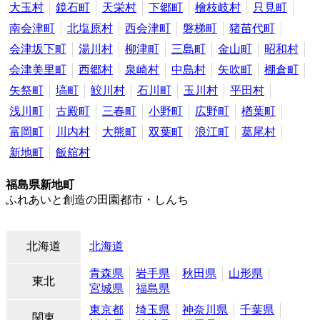
大玉村
鏡石町
天栄村
下郷町
檜枝岐村
只見町
南会津町
北塩原村
西会津町
磐梯町
猪苗代町
会津坂下町
湯川村
柳津町
三島町
金山町
昭和村
会津美里町
西郷村
泉崎村
中島村
矢吹町
棚倉町
矢祭町
塙町
鮫川村
石川町
玉川村
平田村
浅川町
古殿町
三春町
小野町
広野町
楢葉町
富岡町
川内村
大熊町
双葉町
浪江町
葛尾村
新地町
飯舘村
福島県新地町
ふれあいと創造の田園都市・しんち
北海道
北海道
青森県
岩手県
秋田県
山形県
東北
宮城県
福島県
東京都
埼玉県
神奈川県
千葉県
関東