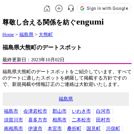
engumi
尊敬し合える関係を紡ぐ
Home
>
福島県
>
大熊町
福島県大熊町のデートスポット
最終更新日：
2023年10月02日
福島県大熊町のデートスポットをご紹介しています。すべて
のデートに適したスポットを網羅して掲載する方針ですの
で、新規掲載や情報訂正のご連絡は大歓迎いたします。
福島県
福島市
会津若松市
郡山市
いわき市
白河市
須賀川市
喜多方市
相馬市
二本松市
田村市
南相馬市
伊達市
本宮市
桑折町
国見町
川俣町