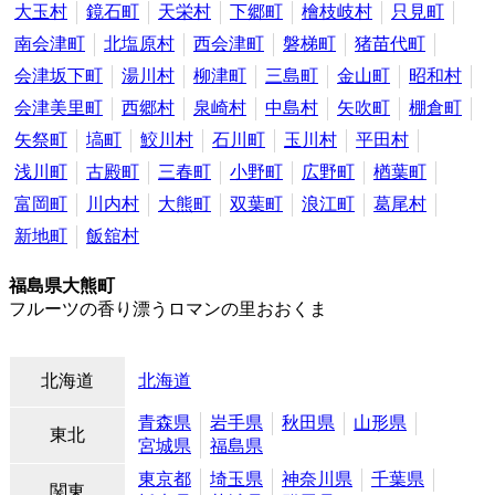
大玉村
鏡石町
天栄村
下郷町
檜枝岐村
只見町
南会津町
北塩原村
西会津町
磐梯町
猪苗代町
会津坂下町
湯川村
柳津町
三島町
金山町
昭和村
会津美里町
西郷村
泉崎村
中島村
矢吹町
棚倉町
矢祭町
塙町
鮫川村
石川町
玉川村
平田村
浅川町
古殿町
三春町
小野町
広野町
楢葉町
富岡町
川内村
大熊町
双葉町
浪江町
葛尾村
新地町
飯舘村
福島県大熊町
フルーツの香り漂うロマンの里おおくま
北海道
北海道
青森県
岩手県
秋田県
山形県
東北
宮城県
福島県
東京都
埼玉県
神奈川県
千葉県
関東