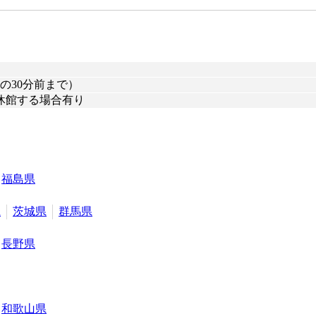
の30分前まで）
休館する場合有り
福島県
県
茨城県
群馬県
長野県
和歌山県