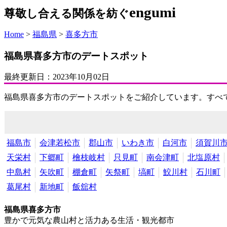
engumi
尊敬し合える関係を紡ぐ
Home
>
福島県
>
喜多方市
福島県喜多方市のデートスポット
最終更新日：
2023年10月02日
福島県喜多方市のデートスポットをご紹介しています。すべ
福島市
会津若松市
郡山市
いわき市
白河市
須賀川
天栄村
下郷町
檜枝岐村
只見町
南会津町
北塩原村
中島村
矢吹町
棚倉町
矢祭町
塙町
鮫川村
石川町
葛尾村
新地町
飯舘村
福島県喜多方市
豊かで元気な農山村と活力ある生活・観光都市