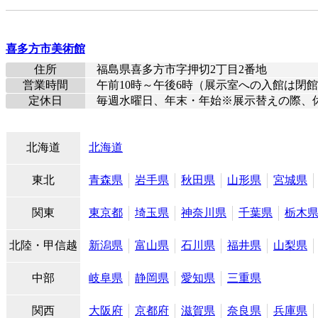
喜多方市美術館
住所
福島県喜多方市字押切2丁目2番地
営業時間
午前10時～午後6時（展示室への入館は閉館
定休日
毎週水曜日、年末・年始※展示替えの際、
北海道
北海道
東北
青森県
岩手県
秋田県
山形県
宮城県
関東
東京都
埼玉県
神奈川県
千葉県
栃木
北陸・甲信越
新潟県
富山県
石川県
福井県
山梨県
中部
岐阜県
静岡県
愛知県
三重県
関西
大阪府
京都府
滋賀県
奈良県
兵庫県