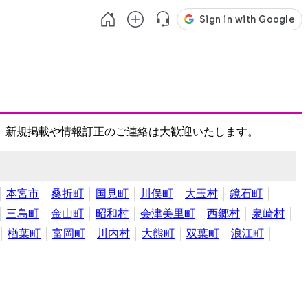
、新規掲載や情報訂正のご連絡は大歓迎いたします。
本宮市
桑折町
国見町
川俣町
大玉村
鏡石町
三島町
金山町
昭和村
会津美里町
西郷村
泉崎村
楢葉町
富岡町
川内村
大熊町
双葉町
浪江町