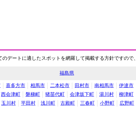
てのデートに適したスポットを網羅して掲載する方針ですので
福島県
市
喜多方市
相馬市
二本松市
田村市
南相馬市
伊達市
西会津町
磐梯町
猪苗代町
会津坂下町
湯川村
柳津町
玉川村
平田村
浅川町
古殿町
三春町
小野町
広野町