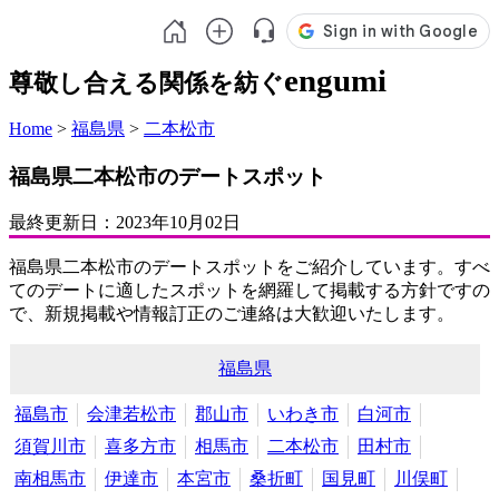
engumi
尊敬し合える関係を紡ぐ
Home
>
福島県
>
二本松市
福島県二本松市のデートスポット
最終更新日：
2023年10月02日
福島県二本松市のデートスポットをご紹介しています。すべ
てのデートに適したスポットを網羅して掲載する方針ですの
で、新規掲載や情報訂正のご連絡は大歓迎いたします。
福島県
福島市
会津若松市
郡山市
いわき市
白河市
須賀川市
喜多方市
相馬市
二本松市
田村市
南相馬市
伊達市
本宮市
桑折町
国見町
川俣町