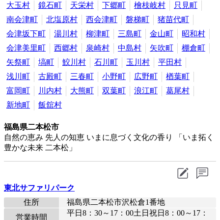
大玉村
鏡石町
天栄村
下郷町
檜枝岐村
只見町
南会津町
北塩原村
西会津町
磐梯町
猪苗代町
会津坂下町
湯川村
柳津町
三島町
金山町
昭和村
会津美里町
西郷村
泉崎村
中島村
矢吹町
棚倉町
矢祭町
塙町
鮫川村
石川町
玉川村
平田村
浅川町
古殿町
三春町
小野町
広野町
楢葉町
富岡町
川内村
大熊町
双葉町
浪江町
葛尾村
新地町
飯舘村
福島県二本松市
自然の恵み 先人の知恵 いまに息づく文化の香り 「いま拓く
豊かな未来 二本松」
東北サファリパーク
住所
福島県二本松市沢松倉1番地
平日8：30～17：00土日祝日8：00～17：
営業時間