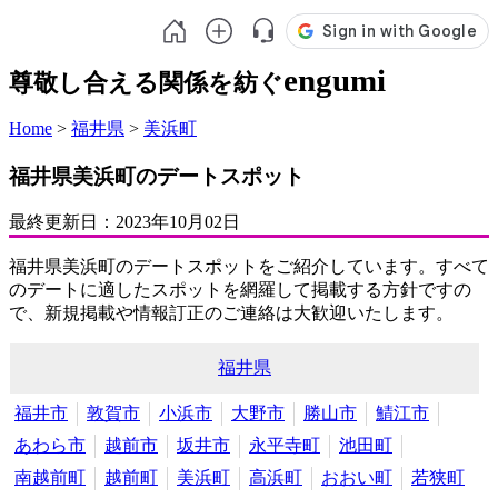
engumi
尊敬し合える関係を紡ぐ
Home
>
福井県
>
美浜町
福井県美浜町のデートスポット
最終更新日：
2023年10月02日
福井県美浜町のデートスポットをご紹介しています。すべて
のデートに適したスポットを網羅して掲載する方針ですの
で、新規掲載や情報訂正のご連絡は大歓迎いたします。
福井県
福井市
敦賀市
小浜市
大野市
勝山市
鯖江市
あわら市
越前市
坂井市
永平寺町
池田町
南越前町
越前町
美浜町
高浜町
おおい町
若狭町