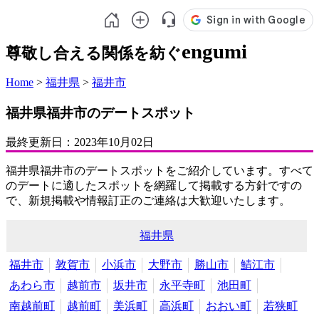
engumi
尊敬し合える関係を紡ぐ
Home
>
福井県
>
福井市
福井県福井市のデートスポット
最終更新日：
2023年10月02日
福井県福井市のデートスポットをご紹介しています。すべて
のデートに適したスポットを網羅して掲載する方針ですの
で、新規掲載や情報訂正のご連絡は大歓迎いたします。
福井県
福井市
敦賀市
小浜市
大野市
勝山市
鯖江市
あわら市
越前市
坂井市
永平寺町
池田町
南越前町
越前町
美浜町
高浜町
おおい町
若狭町