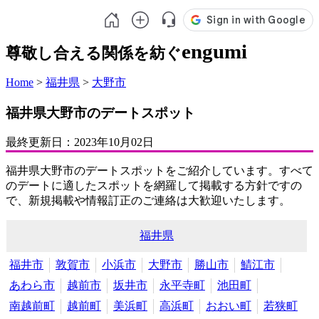
engumi
尊敬し合える関係を紡ぐ
Home
>
福井県
>
大野市
福井県大野市のデートスポット
最終更新日：
2023年10月02日
福井県大野市のデートスポットをご紹介しています。すべて
のデートに適したスポットを網羅して掲載する方針ですの
で、新規掲載や情報訂正のご連絡は大歓迎いたします。
福井県
福井市
敦賀市
小浜市
大野市
勝山市
鯖江市
あわら市
越前市
坂井市
永平寺町
池田町
南越前町
越前町
美浜町
高浜町
おおい町
若狭町