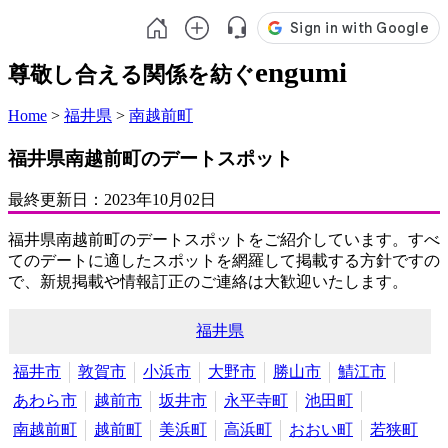
engumi
尊敬し合える関係を紡ぐ
Home
>
福井県
>
南越前町
福井県南越前町のデートスポット
最終更新日：
2023年10月02日
福井県南越前町のデートスポットをご紹介しています。すべ
てのデートに適したスポットを網羅して掲載する方針ですの
で、新規掲載や情報訂正のご連絡は大歓迎いたします。
福井県
福井市
敦賀市
小浜市
大野市
勝山市
鯖江市
あわら市
越前市
坂井市
永平寺町
池田町
南越前町
越前町
美浜町
高浜町
おおい町
若狭町